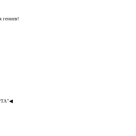
х гениев!
РТА"◀