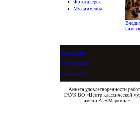
Фотогалерея
Мультимедиа
Влади
симфо
Фотоальбом
Мультимедиа
Дискография
Анкета удовлетворенности рабо
ГАУК ВО «Центр классической му
имени А.Э.Маркина»