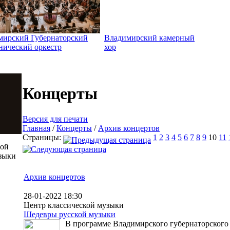
мирский Губернаторский
Владимирский камерный
нический оркестр
хор
Концерты
Версия для печати
Главная
/
Концерты
/
Архив концертов
Страницы:
1
2
3
4
5
6
7
8
9
10
11
той
зыки
Архив концертов
28-01-2022 18:30
Центр классической музыки
Шедевры русской музыки
В программе Владимирского губернаторского