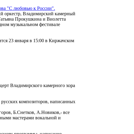
ва "С любовью к России".
й оркестр, Владимирский камерный
Татьяна Прокушкина и Виолетта
дном музыкальном фестивале
тся 23 января в 15:00 в Киржачском
онцерт Владимирского камерного хора
 русских композиторов, написанных
оров, Б.Снетков, А.Новиков,- все
нными мастерами вокальной и
 основу программы, написание