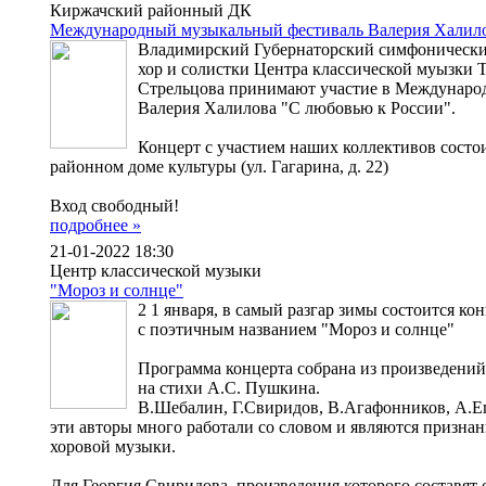
Киржачский районный ДК
Международный музыкальный фестиваль Валерия Халило
Владимирский Губернаторский симфонически
хор и солистки Центра классической муызки 
Стрельцова принимают участие в Междунаро
Валерия Халилова "С любовью к России".
Концерт с участием наших коллективов состои
районном доме культуры (ул. Гагарина, д. 22)
Вход свободный!
подробнее »
21-01-2022 18:30
Центр классической музыки
"Мороз и солнце"
2 1 января, в самый разгар зимы состоится к
с поэтичным названием "Мороз и солнце"
Программа концерта собрана из произведений
на стихи А.С. Пушкина.
В.Шебалин, Г.Свиридов, В.Агафонников, А.Ег
эти авторы много работали со словом и являются призна
хоровой музыки.
Для Георгия Свиридова, произведения которого составят