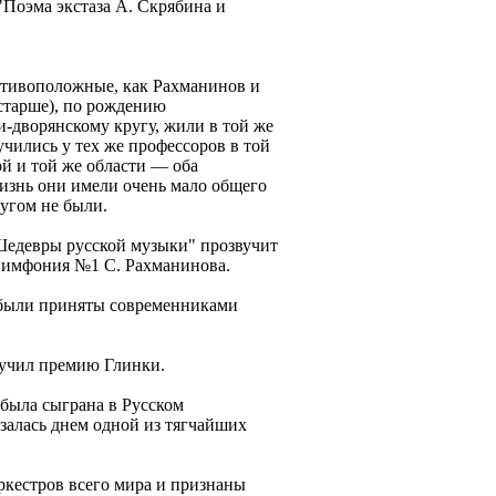
"Поэма экстаза А. Скрябина и
ротивоположные, как Рахманинов и
старше), по рождению
-дворянскому кругу, жили в той же
чились у тех же профессоров в той
ой и той же области — оба
изнь они имели очень мало общего
ругом не были.
Шедевры русской музыки" прозвучит
 Симфония №1 С. Рахманинова.
в были приняты современниками
лучил премию Глинки.
 была сыграна в Русском
залась днем одной из тягчайших
ркестров всего мира и признаны