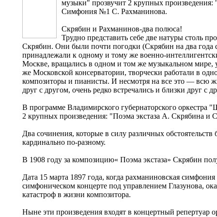
музыки" прозвучит 2 крупных произведения: 
Симфония №1 С. Рахманинова.
Скрябин и Рахманинов-два полюса!
Трудно представить себе две натуры столь п
Скрябин. Они были почти погодки (Скрябин на два года 
принадлежали к одному и тому же военно-интеллигентски
Москве, вращались в одном и том же музыкальном мире, у
же Московской консерватории, творчески работали в одн
композиторы и пианисты. И несмотря на все это — всю ж
друг с другом, очень редко встречались и близки друг с д
В программе Владимирского губернаторского оркестра "
2 крупных произведения: "Поэма экстаза А. Скрябина и
Два сочинения, которые в силу различных обстоятельст
кардинально по-разному.
В 1908 году за композицию« Поэма экстаза» Скрябин по
Дата 15 марта 1897 года, когда рахманиновская симфония
симфоническом концерте под управлением Глазунова, ока
катастроф в жизни композитора.
Ныне эти произведения входят в концертный репертуар о