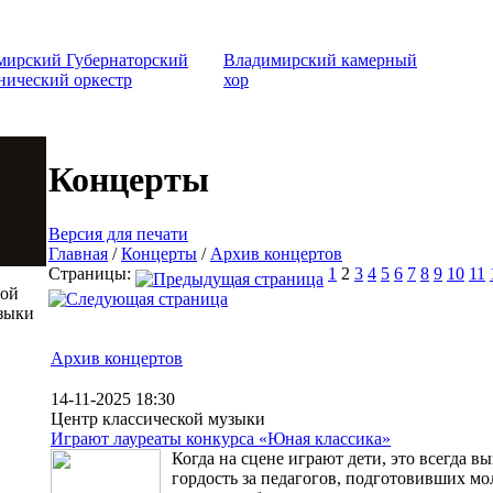
мирский Губернаторский
Владимирский камерный
нический оркестр
хор
Концерты
Версия для печати
Главная
/
Концерты
/
Архив концертов
Страницы:
1
2
3
4
5
6
7
8
9
10
11
той
зыки
Архив концертов
14-11-2025 18:30
Центр классической музыки
Играют лауреаты конкурса «Юная классика»
Когда на сцене играют дети, это всегда в
гордость за педагогов, подготовивших мо