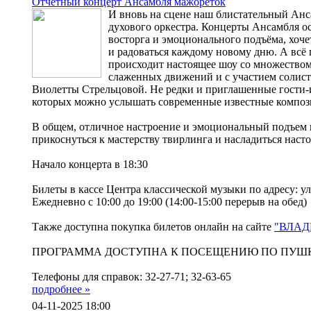
Отчётный концерт Ансамбля мажореток
И вновь на сцене наш блистательный Анс
духового оркестра. Концерты Ансамбля о
восторга и эмоционального подъёма, хоч
и радоваться каждому новому дню. А всё 
происходит настоящее шоу со множество
слаженных движений и с участием солис
Виолетты Стрельцовой. Не редки и приглашенные гости-
которых можно услышать современные известные компо
В общем, отличное настроение и эмоциональный подъем 
прикоснуться к мастерству твирлинга и насладиться нас
Начало концерта в 18:30
Билеты в кассе Центра классической музыки по адресу: ул
Ежедневно с 10:00 до 19:00 (14:00-15:00 перерыв на обед)
Также доступна покупка билетов онлайн на сайте
"ВЛАД
ПРОГРАММА ДОСТУПНА К ПОСЕЩЕНИЮ ПО ПУШ
Телефоны для справок: 32-27-71; 32-63-65
подробнее »
04-11-2025 18:00