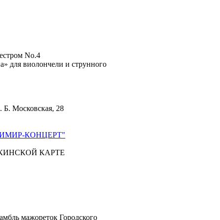
кестром No.4
а» для виолончели и струнного
. Б. Московская, 28
ИМИР-КОНЦЕРТ"
КИНСКОЙ КАРТЕ
амбль мажореток Городского