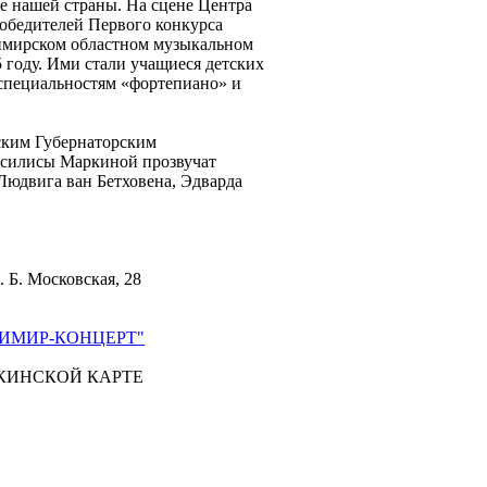
е нашей страны. На сцене Центра
победителей Первого конкурса
имирском областном музыкальном
 году. Ими стали учащиеся детских
специальностям «фортепиано» и
ским Губернаторским
асилисы Маркиной прозвучат
Людвига ван Бетховена, Эдварда
. Б. Московская, 28
ИМИР-КОНЦЕРТ"
КИНСКОЙ КАРТЕ