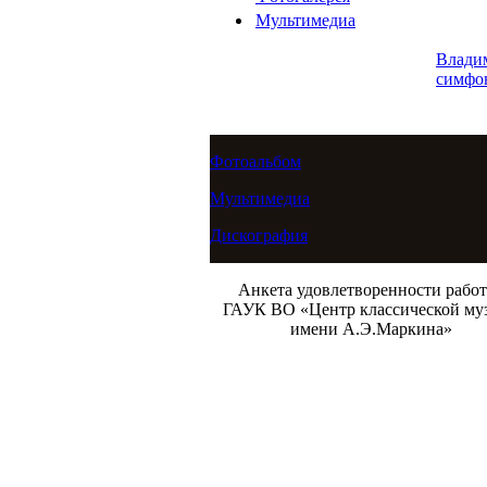
Мультимедиа
Влади
симфо
Фотоальбом
Мультимедиа
Дискография
Анкета удовлетворенности рабо
ГАУК ВО «Центр классической му
имени А.Э.Маркина»