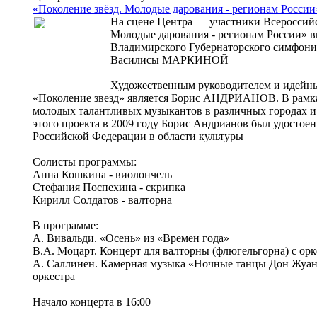
«Поколение звёзд. Молодые дарования - регионам России
На сцене Центра — участники Всероссийс
Молодые дарования - регионам России» в
Владимирского Губернаторского симфони
Василисы МАРКИНОЙ
Художественным руководителем и идейн
«Поколение звезд» является Борис АНДРИАНОВ. В рамка
молодых талантливых музыкантов в различных городах и
этого проекта в 2009 году Борис Андрианов был удостое
Российской Федерации в области культуры
Солисты программы:
Анна Кошкина - виолончель
Стефания Поспехина - скрипка
Кирилл Солдатов - валторна
В программе:
А. Вивальди. «Осень» из «Времен года»
В.А. Моцарт. Концерт для валторны (флюгельгорна) с ор
А. Саллинен. Камерная музыка «Ночные танцы Дон Жуан
оркестра
Начало концерта в 16:00