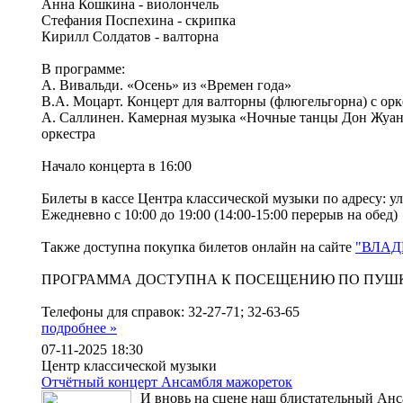
Анна Кошкина - виолончель
Стефания Поспехина - скрипка
Кирилл Солдатов - валторна
В программе:
А. Вивальди. «Осень» из «Времен года»
В.А. Моцарт. Концерт для валторны (флюгельгорна) с ор
А. Саллинен. Камерная музыка «Ночные танцы Дон Жуан
оркестра
Начало концерта в 16:00
Билеты в кассе Центра классической музыки по адресу: ул
Ежедневно с 10:00 до 19:00 (14:00-15:00 перерыв на обед)
Также доступна покупка билетов онлайн на сайте
"ВЛАД
ПРОГРАММА ДОСТУПНА К ПОСЕЩЕНИЮ ПО ПУШ
Телефоны для справок: 32-27-71; 32-63-65
подробнее »
07-11-2025 18:30
Центр классической музыки
Отчётный концерт Ансамбля мажореток
И вновь на сцене наш блистательный Анс