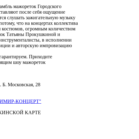
амбль мажореток Городского
ставляют после себя ощущение
ется слушать зажигательную музыку
потому, что на концертах коллектива
м костюмов, огромным количеством
ток Татьяны Прокушкиной и
инструменталисты, в исполнении
зиции и авторскую импровизацию
гарантируем. Приходите
тоящим шоу мажореток
. Б. Московская, 28
ИМИР-КОНЦЕРТ"
КИНСКОЙ КАРТЕ