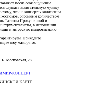
ставляют после себя ощущение
ется слушать зажигательную музыку
потому, что на концертах коллектива
м костюмов, огромным количеством
ток Татьяны Прокушкиной и
инструменталисты, в исполнении
зиции и авторскую импровизацию
гарантируем. Приходите
тоящим шоу мажореток
. Б. Московская, 28
ИМИР-КОНЦЕРТ"
КИНСКОЙ КАРТЕ