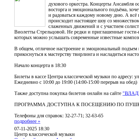
духового оркестра. Концерты Ансамбля о
восторга и эмоционального подъёма, хоч
и радоваться каждому новому дню. А всё 
происходит настоящее шоу со множество
слаженных движений и с участием солис
Виолетты Стрельцовой. Не редки и приглашенные гости-
которых можно услышать современные известные компо
В общем, отличное настроение и эмоциональный подъем 
прикоснуться к мастерству твирлинга и насладиться нас
Начало концерта в 18:30
Билеты в кассе Центра классической музыки по адресу: ул
Ежедневно с 10:00 до 19:00 (14:00-15:00 перерыв на обед)
Также доступна покупка билетов онлайн на сайте
"ВЛАД
ПРОГРАММА ДОСТУПНА К ПОСЕЩЕНИЮ ПО ПУШ
Телефоны для справок: 32-27-71; 32-63-65
подробнее »
07-11-2025 18:30
Центр классической музыки