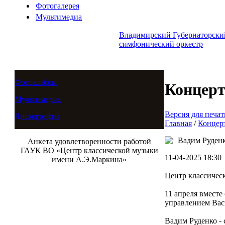
Фотогалерея
Мультимедиа
Владимирский Губернаторски
симфонический оркестр
Фотоальбом
Концер
Мультимедиа
Версия для печат
Дискография
Главная
/
Концер
Вадим Руденк
Анкета удовлетворенности работой
ГАУК ВО «Центр классической музыки
11-04-2025 18:30
имени А.Э.Маркина»
Центр классичес
11 апреля вмест
управлением Вас
Вадим Руденко -