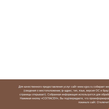
Для качественного предоставления услуг сайт www.vgso.ru собирает 
(сведения о местоположении; ip-адрес; тип, язык, версия ОС и брау
страницы открывает). Собранная информация используется для обраб
Нажимая кнопку «СОГЛАСЕН», Вы подтверждаете, что проинформирова
покиньте сайт. Отключи