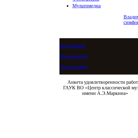
Мультимедиа
Влади
симфо
Фотоальбом
Мультимедиа
Дискография
Анкета удовлетворенности рабо
ГАУК ВО «Центр классической му
имени А.Э.Маркина»