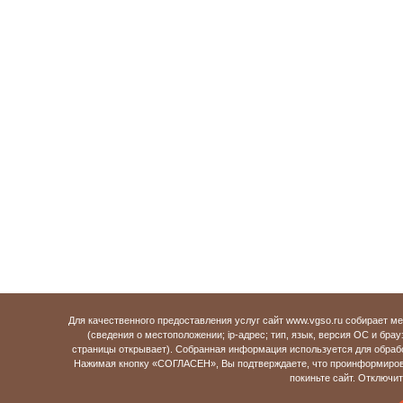
Для качественного предоставления услуг сайт www.vgso.ru собирает 
(сведения о местоположении; ip-адрес; тип, язык, версия ОС и брау
страницы открывает). Собранная информация используется для обраб
Нажимая кнопку «СОГЛАСЕН», Вы подтверждаете, что проинформирова
покиньте сайт. Отключи