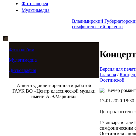
Фотогалерея
Мультимедиа
Владимирский Губернаторски
симфонический оркестр
Фотоальбом
Концер
Мультимедиа
Версия для печат
Дискография
Главная
/
Концер
Осетинской
Анкета удовлетворенности работой
Вечер роман
ГАУК ВО «Центр классической музыки
имени А.Э.Маркина»
17-01-2020 18:30
Центр классичес
17 января в зал
симфоническим о
Осетинская - дол