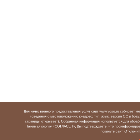
Для качественного предоставления услуг сайт www.vgso.ru собирает 
(сведения о местоположении; ip-адрес; тип, язык, версия ОС и брау
страницы открывает). Собранная информация используется для обраб
Нажимая кнопку «СОГЛАСЕН», Вы подтверждаете, что проинформирова
покиньте сайт. Отключи