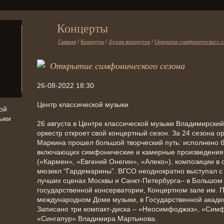
Концерты
Главная
/
Концерты
/
Архив концертов
/
Открытие симфонического с
Открытие симфонического сезона
26-08-2022 18:30
Центр классической музыки
ой
ыки
26 августа в Центре классической музыки Владимирски
оркестр откроет свой концертный сезон. За 24 сезона о
Маркина прошел большой творческий путь: исполнено 
включающих симфонические и камерные произведения,
(«Кармен», «Евгений Онегин», «Алеко»), композиции в
мюзикл “Гардемарины”. ВГСО неоднократно выступал 
лучших сценах Москвы и Санкт-Петербурга– в Большом
государственной консерватории, Концертном зале им. П
международном Доме музыки, в Государственной акаде
Записано три компакт-диска – «Неосимфоджаз», «Симф
«Сингапур» Владимира Мартынова.