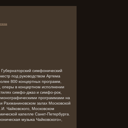
езона
й Губернаторский симфонический
ркестр под руководством Артема
более 800 концертных программ,
 оперы в концертном исполнении
 стилях симфо-джаз и симфо-рок,
с монографическими программами на
 и Рахманиновском залах Московской
.И. Чайковского, Московском
мической капелле Санкт-Петербурга.
оническая музыка Чайковского»,