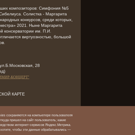
айших композиторов: Симфония №5
 Сибелиуса. Солистка - Маргарита
ародных конкурсов, среди которых,
ркестра» 2021. Ныне Маргарита
ой консерватории им. П.И.
отличается виртуозностью, большой
ов.
ул.Б.Московская, 28
ед)
ИМИР-КОНЦЕРТ"
КОЙ КАРТЕ
kies сохраняются на компьютере пользователя
откуда пришел на сайт пользователь; какие
редством интернет-сервисов Яндекс.Метрика.
хотите, чтобы эти данные обрабатывались —