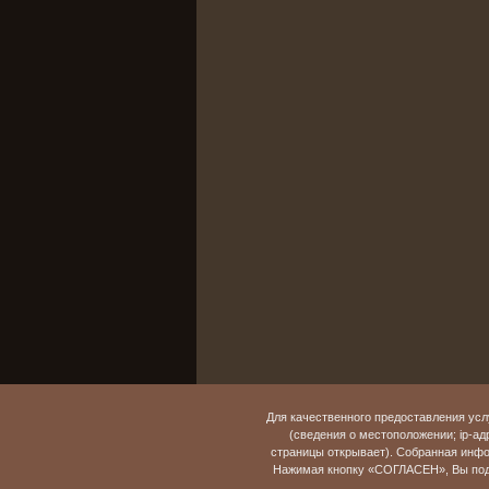
Для качественного предоставления усл
(сведения о местоположении; ip-адр
страницы открывает). Собранная инфо
Нажимая кнопку «СОГЛАСЕН», Вы подт