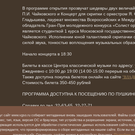
В программе открытия прозвучат шедевры двух велич
П.И. Чайковского и Концерт для скрипки с оркестром Я.
Гладышева, лауреат множества Всероссийских и Междун
обладатель Гран-При молодежного конкурса «Солист о
является студенткой 1 курса Московской государственн
Чайковского. Исполнении юной талантливой скрипачки 
силой звука, тонкостью воплощения музыкальных образ
Начало концерта в 18:30
Билеты в кассе Центра классической музыки по адресу: 
Ежедневно с 10:00 до 19:00 (14:00-15:00 перерыв на об
Также доступна покупка билетов онлайн на сайте
"ВЛАД
Стоимость билета 350-450 рублей
ПРОГРАММА ДОСТУПНА К ПОСЕЩЕНИЮ ПО ПУШКИНС
Справки по тел.:32-63-65, 32-27-71
«
уг сайт www.vgso.ru собирает метаданные вновь зашедших пользователей. Файлы coo
Назад
ес; тип, язык, версия ОС и браузера; тип устройства и разрешение экрана; источник, 
рмация используется для обработки статистических данных использования сайта пос
верждаете, что проинформированы о сборе метаданных на нашем сайте. Если вы не 
Подробнее...
покиньте сайт. Отключить cookies можно в настройках браузера.