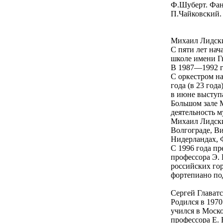
Ф.Шуберт. Фан
П.Чайковский. 
Михаил Лидски
С пяти лет нач
школе имени Гн
В 1987—1992 г
С оркестром на
года (в 23 год
в июне выступа
Большом зале М
деятельность м
Михаил Лидски
Волгограде, Ви
Нидерландах, 
С 1996 года пр
профессора Э. 
российских го
фортепиано по
Сергей Главатс
Родился в 1970 
учился в Моско
профессора Е. 