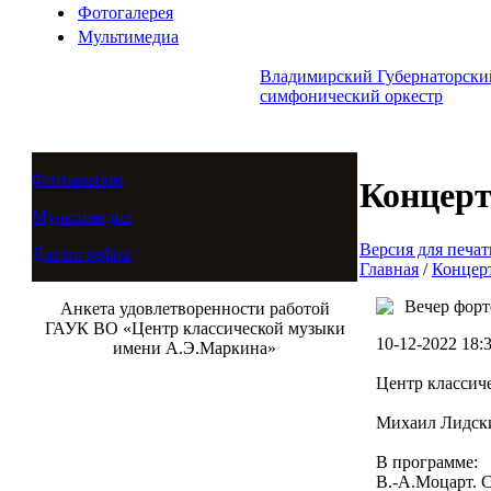
Фотогалерея
Мультимедиа
Владимирский Губернаторски
симфонический оркестр
Фотоальбом
Концер
Мультимедиа
Версия для печат
Дискография
Главная
/
Концер
Вечер форт
Анкета удовлетворенности работой
ГАУК ВО «Центр классической музыки
10-12-2022 18:
имени А.Э.Маркина»
Центр классич
Михаил Лидски
В программе:
В.-А.Моцарт. 