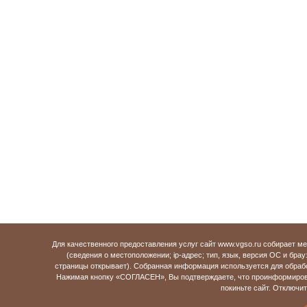
Для качественного предоставления услуг сайт www.vgso.ru собирает 
(сведения о местоположении; ip-адрес; тип, язык, версия ОС и брау
страницы открывает). Собранная информация используется для обраб
Нажимая кнопку «СОГЛАСЕН», Вы подтверждаете, что проинформирова
покиньте сайт. Отключи