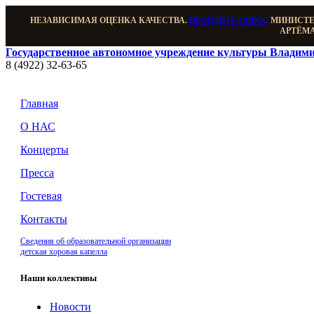
НЕЗАВИСИМАЯ ОЦЕНКА КАЧЕСТВА.
ПРОЙДИТЕ ОПРОС
МИНИСТЕР
АРТЁМА
Государственное автономное учреждение культуры Владими
8 (4922) 32-63-65
Главная
О НАС
Концерты
Пресса
Гостевая
Контакты
Сведения об образовательной организации
детская хоровая капелла
Наши коллективы
Новости