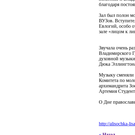
благодаря посто
Зал был полон м
ВУЗов. Вступите
Евлогий, особо о
зале «лицом к ли
Звучала очень р
Владимирского Г
духовной музыки
Дюка Эллингтон
Музыку сменяли 
Комитета по мол
архимандрита Зо
Артемия Студент
О Дне православн
http://alisochka-li
«
Назад