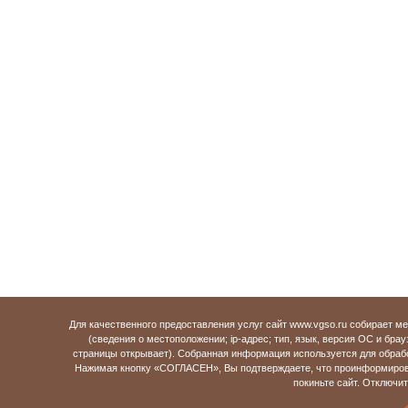
Для качественного предоставления услуг сайт www.vgso.ru собирает 
(сведения о местоположении; ip-адрес; тип, язык, версия ОС и брау
страницы открывает). Собранная информация используется для обраб
Нажимая кнопку «СОГЛАСЕН», Вы подтверждаете, что проинформирова
покиньте сайт. Отключи