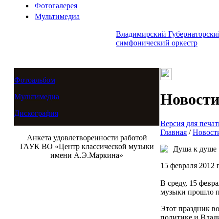
Фотогалерея
Мультимедиа
Владимирский Губернаторски
симфонический оркестр
Фотоальбом
Новост
Мультимедиа
Дискография
Версия для печат
Главная
/
Новост
Анкета удовлетворенности работой
ГАУК ВО «Центр классической музыки
Душа к душе
имени А.Э.Маркина»
15 февраля 2012 г
В среду, 15 февр
музыки прошло п
Этот праздник в
политике и Влад