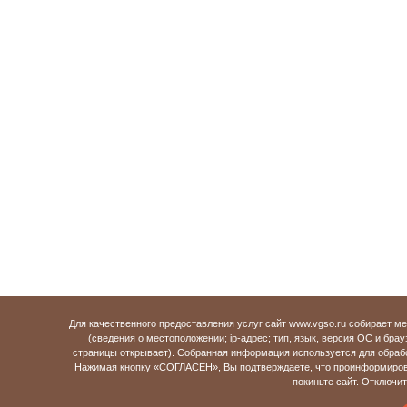
Для качественного предоставления услуг сайт www.vgso.ru собирает 
(сведения о местоположении; ip-адрес; тип, язык, версия ОС и брау
страницы открывает). Собранная информация используется для обраб
Нажимая кнопку «СОГЛАСЕН», Вы подтверждаете, что проинформирова
покиньте сайт. Отключи