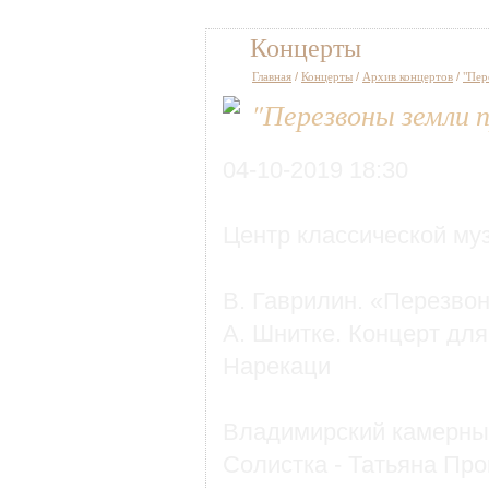
Концерты
Главная
/
Концерты
/
Архив концертов
/
"Пер
"Перезвоны земли 
04-10-2019 18:30
Центр классической му
В. Гаврилин. «Перезво
А. Шнитке. Концерт для
Нарекаци
Владимирский камерны
Солистка - Татьяна Про