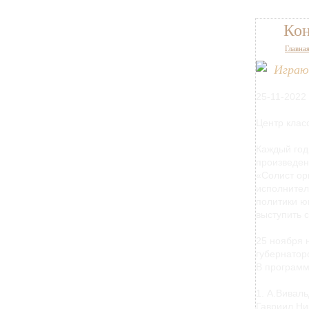
Ко
Главна
Играю
25-11-2022
Центр клас
Каждый год
произведен
«Солист ор
исполнител
политики ю
выступить 
25 ноября 
губернатор
В программ
1. А.Вивал
Гавриил Ни