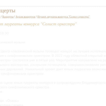
нцерты
я
/
Концерты
/
Архив концертов
/
Играют лауреаты конкурса "Солист оркестра"
т лауреаты конкурса "Солист оркестра"
 18:30
сической музыки
 Центр классической музыки проводит конкурс на лучшее исполнен
ия с симфоническим оркестром. В 2022 году областной открытый к
кестра» состоялся уже в пятый раз. Мероприятие направлено на р
ьского мастерства, раскрытие потенциала, совершенствование ре
ных дарований. Уникальный проект дает юным лауреатам возможн
с симфоническим оркестром.
на сцене юные лауреаты конкурса в сопровождении Владимирского
ского симфонического оркестра.
е:
ьди. «Осень»
колаев / домра