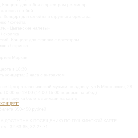
х, Концерт для гобоя с оркестром ре-минор
агалиева / гобой
е. Концерт для флейты и струнного оркестра
нко / флейта
ате. «Цыганские напевы»
/ скрипка
ский. Концерт для скрипки с оркестром
ков / скрипка
Артем Маркин
церта в 18:30
ь концерта: 2 часа с антрактом
ассе Центра классической музыки по адресу: ул.Б.Московская, 28
 10:00 до 19:00 (14:00-15:00 перерыв на обед)
упна покупка билетов онлайн на сайте
-КОНЦЕРТ"
билета 350-450 рублей
А ДОСТУПНА К ПОСЕЩЕНИЮ ПО ПУШКИНСКОЙ КАРТЕ
тел.:32-63-65; 32-27-71