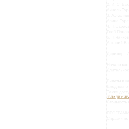
2. И. С. Ба
Айнель Тур
3. А.Жолив
Арина Туре
4. П.Сарас
Глеб Панов 
5. П.Чайков
Антоний Вол
Дирижер - 
Начало кон
Длительност
Билеты в к
Ежедневно с
Также дост
"ВЛАДИМИР
Стоимость 
ПРОГРАММ
Справки по 