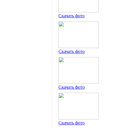
Скачать фото
Скачать фото
Скачать фото
Скачать фото