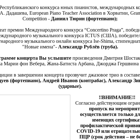
 Республиканского конкурса юных пианистов, международных к
А. Дадашева, European Piano Teacher Association в Хорватии, Gran
Competition -
Даниил Тюрин (фортепиано);
еат премии Международного конкурса “Concertino Praga”, побед
ждународного музыкального конкурса ICTUS (США), победител
ародного музыкального онлайн конкурса Ise-Shima, стипендиа
"Новые имена"-
Александр Рублёв (труба).
грамме концерта Вы услышите
произведения Дмитрия Шостак
а Марии фон Вебера, Жана-Батиста Арбана, Джорджа Гершвина 
диции в завершении концерта прозвучит джазовое трио в состав
уев (фортепиано), Андрей Иванов (контрабас), Александр Зи
(ударные).
!!ВНИМАНИЕ!!
Согласно действующим огра
пропуск на мероприят
осуществляется только дл
имеющих сертифика
профилактической приви
COVID-19 или отрицательн
ПЦР (срок действия – не б