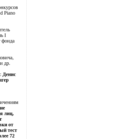
онкурсов
d Piano
итель
ь I
т фонда
овича,
и др.
е:
Денис
нгер
ничениям
ие
я лиц,
т
вки от
ый тест
олее 72