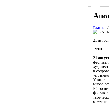
Ано
Главная
«ALM
21 август
19:00
21 август
фестивал
художест
в сопров
управлен
Уникальн
много ле
Её воспи
фестивал
творческ
отметить 