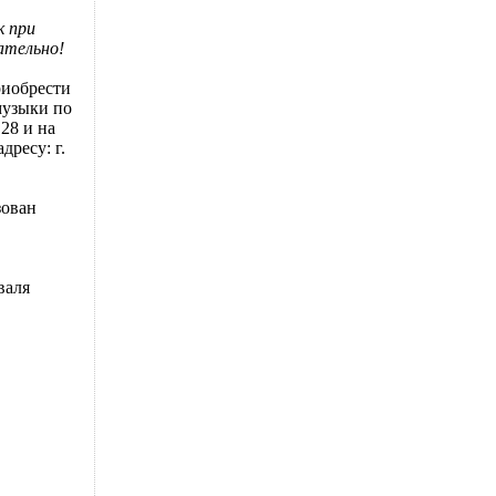
к при
ательно!
риобрести
музыки по
 28 и на
дресу: г.
.
зован
валя