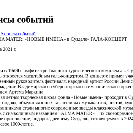
нсы событий
/
Анонсы событий
A MATER: «НОВЫЕ ИМЕНА» в Суздале» ГАЛА-КОНЦЕРТ
а 2021 г.
а в 19:00
в амфитеатре Главного туристического комплекса г. Су
ь откроется масштабным гала-концертом. В концерте примет уча
венный руководитель фестиваля, народный артист России Дени
ождении Владимирского губернаторского симфонического оркес
ием Артема Маркина.
ая летняя творческая школа фонда «Новые имена» проходит в С
т подряд, объединяя юных талантливых музыкантов, поэтов, худ
танниками стали многие современные звезды классической музы
ь с символичным названием «ALMA MATER» – их своеобразное
ое приношение, подарок древнему Суздалю, готовящемуся в 2024
свое 1000-летие.