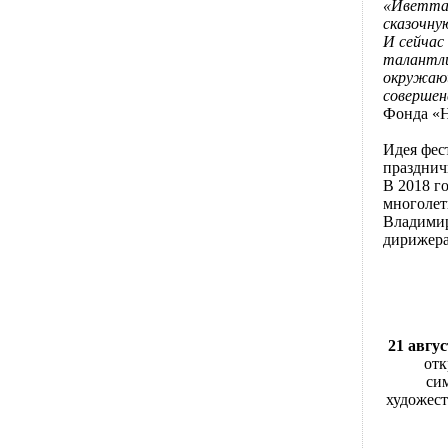
«Иветта 
сказочную
И сейчас
талантли
окружающ
совершен
Фонда «
Идея фест
празднич
В 2018 г
многолет
Владимир
дирижера
21 авгус
отк
си
художес