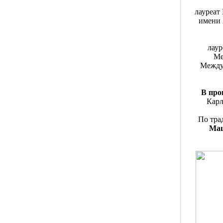
лауреат
имени 
лаур
Ме
Междун
В про
Карл
По тра
Мац