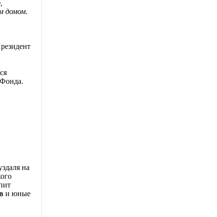
,
м домом.
Президент
ся
 Фонда.
уздаля на
кого
пит
в
и юные