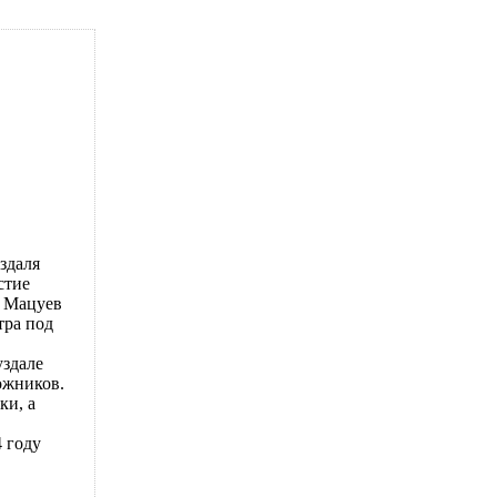
здаля
стие
с Мацуев
тра под
уздале
ожников.
ки, а
 году