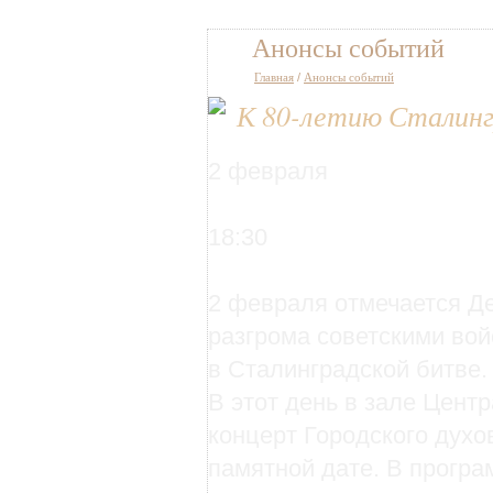
Анонсы событий
Главная
/
Анонсы событий
К 80-летию Сталин
2 февраля
18:30
2 февраля отмечается Д
разгрома советскими во
в Сталинградской битве.
В этот день в зале Цент
концерт Городского духо
памятной дате. В програ