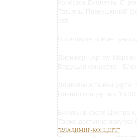
солисток Виолетты Стрел
Татьяны Прокушкиной (с
лет.
В концерте примет участ
Дирижер - Артем Маркин
Ведущая концерта - Еле
Длительность концерта: 1
Начало концерта в 18:30
Билеты в кассе Центра к
Также доступна покупка 
"ВЛАДИМИР-КОНЦЕРТ"