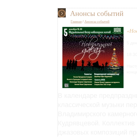
Анонсы событий
Главная
/
Анонсы событий
«Но
5 де
18:3
Наст
конц
В календаре предпраздн
классической музыки пер
Владимирского камерног
Кудрявцевой. Коллектив
джазовых композиций пр