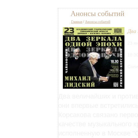
Анонсы событий
Главная
/
Анонсы событий
Два 
23 я
18:3
Соли
Два величайших и против
они впервые встретились
Корсакова связано перво
качестве музыкального к
исполненную в Москве "