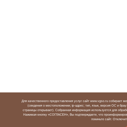
Для качественного предоставления услуг сайт www.vgso.ru собирает 
(сведения о местоположении; ip-адрес; тип, язык, версия ОС и брау
страницы открывает). Собранная информация используется для обраб
Нажимая кнопку «СОГЛАСЕН», Вы подтверждаете, что проинформирова
покиньте сайт. Отключи