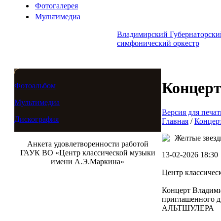
Фотогалерея
Мультимедиа
Владимирский Губернаторски
симфонический оркестр
Концер
Фотоальбом
Мультимедиа
Версия для печат
Дискография
Главная
/
Концер
Желтые звез
Анкета удовлетворенности работой
ГАУК ВО «Центр классической музыки
13-02-2026 18:30
имени А.Э.Маркина»
Центр классичес
Концерт Владими
приглашенного д
АЛЬТШУЛЕРА