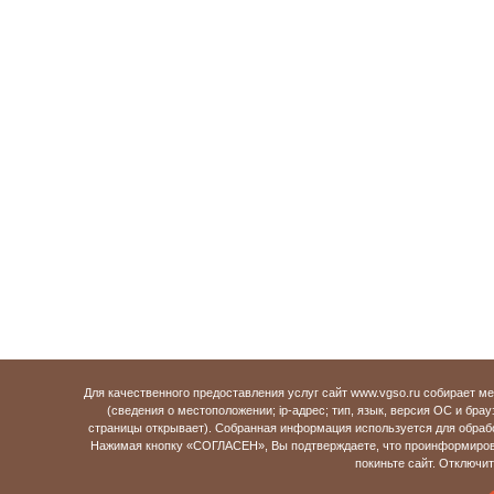
Для качественного предоставления услуг сайт www.vgso.ru собирает 
(сведения о местоположении; ip-адрес; тип, язык, версия ОС и брау
страницы открывает). Собранная информация используется для обраб
Нажимая кнопку «СОГЛАСЕН», Вы подтверждаете, что проинформирова
покиньте сайт. Отключи