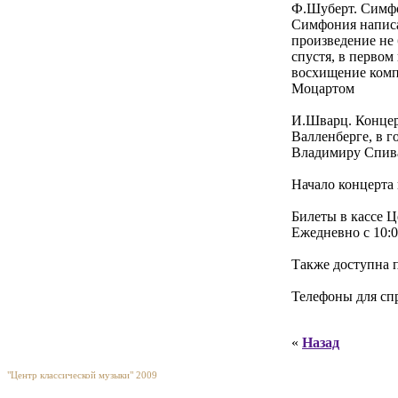
Ф.Шуберт. Симф
Симфония написан
произведение не
спустя, в перво
восхищение комп
Моцартом
И.Шварц. Концерт
Валленберге, в 
Владимиру Спива
Начало концерта 
Билеты в кассе Ц
Ежедневно с 10:0
Также доступна 
Телефоны для спр
«
Назад
"Центр классической музыки" 2009