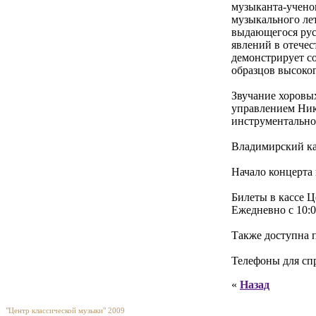
музыканта-учено
музыкального ле
выдающегося русс
явлений в отече
демонстрирует с
образцов высоког
Звучание хоровых
управлением Ник
инструментальног
Владимирский к
Начало концерта 
Билеты в кассе Ц
Ежедневно с 10:0
Также доступна 
Телефоны для спр
«
Назад
"Центр классической музыки" 2009