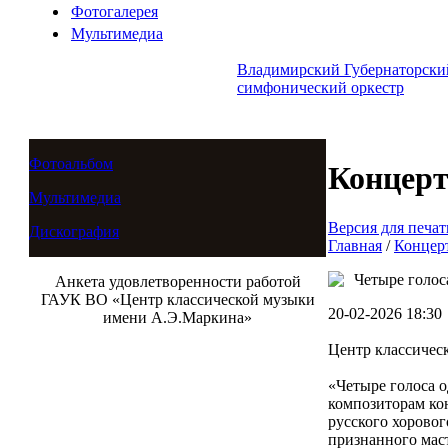
Фотогалерея
Мультимедиа
Владимирский Губернаторски
симфонический оркестр
Фотоальбом
Концер
Мультимедиа
Версия для печат
Дискография
Главная
/
Концер
Четыре голос
Анкета удовлетворенности работой
ГАУК ВО «Центр классической музыки
20-02-2026 18:30
имени А.Э.Маркина»
Центр классичес
«Четыре голоса 
композиторам ко
русского хорово
признанного маст