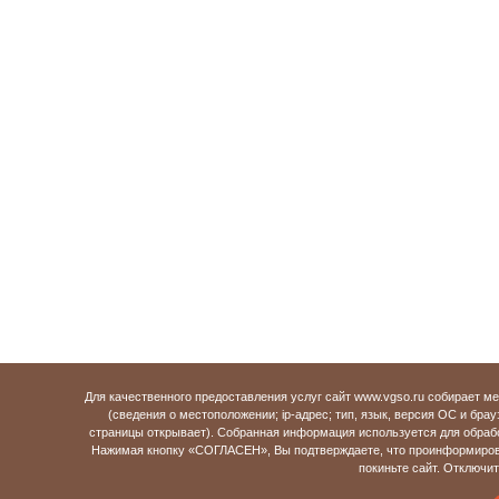
Для качественного предоставления услуг сайт www.vgso.ru собирает 
(сведения о местоположении; ip-адрес; тип, язык, версия ОС и брау
страницы открывает). Собранная информация используется для обраб
Нажимая кнопку «СОГЛАСЕН», Вы подтверждаете, что проинформирова
покиньте сайт. Отключи