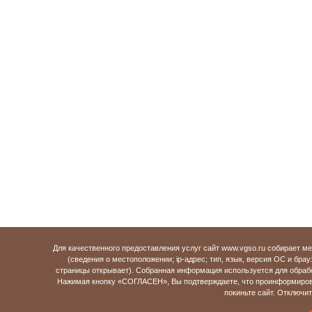
Для качественного предоставления услуг сайт www.vgso.ru собирает 
(сведения о местоположении; ip-адрес; тип, язык, версия ОС и брау
страницы открывает). Собранная информация используется для обраб
Нажимая кнопку «СОГЛАСЕН», Вы подтверждаете, что проинформирова
покиньте сайт. Отключи