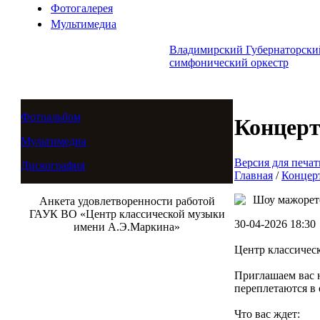
Фотогалерея
Мультимедиа
Владимирский Губернаторски
симфонический оркестр
Фотоальбом
Концер
Мультимедиа
Версия для печат
Дискография
Главная
/
Концер
Шоу мажорет
Анкета удовлетворенности работой
ГАУК ВО «Центр классической музыки
30-04-2026 18:30
имени А.Э.Маркина»
Центр классичес
Приглашаем вас н
переплетаются в
Что вас ждет: