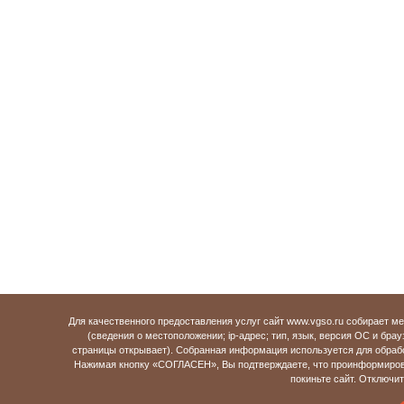
Для качественного предоставления услуг сайт www.vgso.ru собирает 
(сведения о местоположении; ip-адрес; тип, язык, версия ОС и брау
страницы открывает). Собранная информация используется для обраб
Нажимая кнопку «СОГЛАСЕН», Вы подтверждаете, что проинформирова
покиньте сайт. Отключи