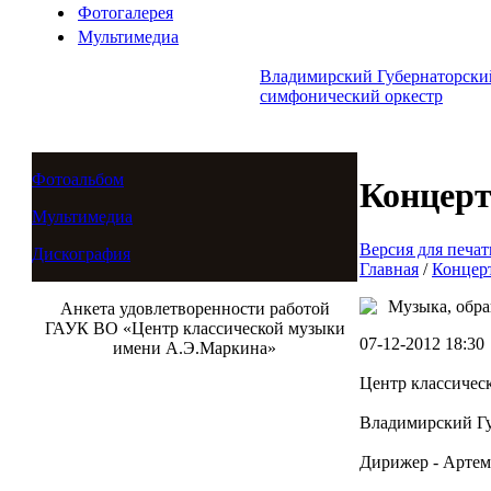
Фотогалерея
Мультимедиа
Владимирский Губернаторски
симфонический оркестр
Фотоальбом
Концер
Мультимедиа
Версия для печат
Дискография
Главная
/
Концер
Музыка, обра
Анкета удовлетворенности работой
ГАУК ВО «Центр классической музыки
07-12-2012 18:30
имени А.Э.Маркина»
Центр классическ
Владимирский Гу
Дирижер - Арте