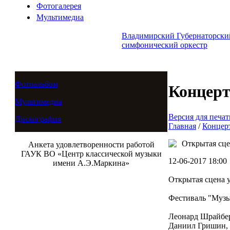
Фотогалерея
Мультимедиа
Владимирский Губернаторски
симфонический оркестр
Фотоальбом
Концер
Мультимедиа
Версия для печат
Дискография
Главная
/
Концер
Открытая сце
Анкета удовлетворенности работой
ГАУК ВО «Центр классической музыки
12-06-2017 18:00
имени А.Э.Маркина»
Открытая сцена 
Фестиваль "Музы
Леонард Шрайбер
Даниил Гришин, 