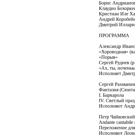
Борис Андрианов
Клаудио Бохоркес
Кристиан Иле Ха
Андрей Коробейн
Дмитрий Илларио
ПРОГРАММА
Александр Ивано
«Хороводная» (ва
«Порыв»
Сергей Руднев (р
«Ах, ты, ноченьк
Исполняет Дмит
Сергей Рахманин
Фантазия (Сюита 
I. Баркарола
IV. Светлый пра
Исполняют Андр
Петр Чайковский
Andante cantabil
Переложение для 
Исполняют Леона