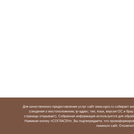
Для качественного предоставления услуг сайт www.vgso.ru собирает 
(сведения о местоположении; ip-адрес; тип, язык, версия ОС и брау
страницы открывает). Собранная информация используется для обраб
Нажимая кнопку «СОГЛАСЕН», Вы подтверждаете, что проинформирова
покиньте сайт. Отключи