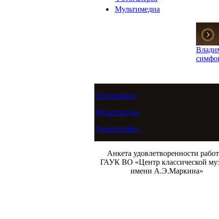
Мультимедиа
Влади
симфо
Фотоальбом
Мультимедиа
Дискография
Анкета удовлетворенности рабо
ГАУК ВО «Центр классической му
имени А.Э.Маркина»