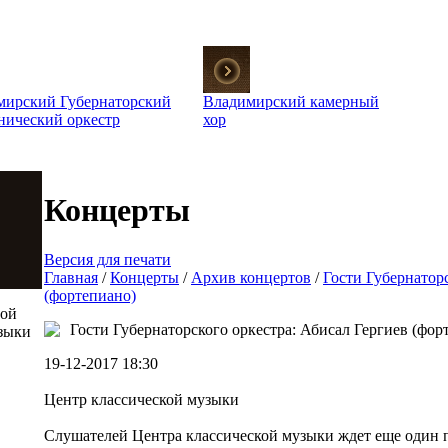
мирский Губернаторский
Владимирский камерный
нический оркестр
хор
Концерты
Версия для печати
Главная
/
Концерты
/
Архив концертов
/
Гости Губернаторс
(фортепиано)
той
Гости Губернаторского оркестра: Абисал Гергиев (фор
зыки
19-12-2017 18:30
Центр классической музыки
Слушателей Центра классической музыки ждет еще один 