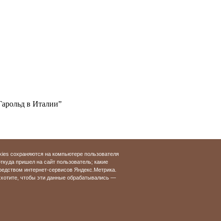
Гарольд в Италии”
 300 рублей.
kies сохраняются на компьютере пользователя
откуда пришел на сайт пользователь; какие
зыки по адресу: ул. Большая
редством интернет-сервисов Яндекс.Метрика.
хотите, чтобы эти данные обрабатывались —
© Разработка и продвижение сайта
«Студия Glory»
2009-2026