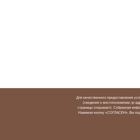
Для качественного предоставления усл
(сведения о местоположении; ip-адр
страницы открывает). Собранная инфо
Нажимая кнопку «СОГЛАСЕН», Вы подт
"Центр классической музыки" 2009