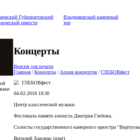
мирский Губернаторский
Владимирский камерный
нический оркестр
хор
Концерты
Версия для печати
Главная
/
Концерты
/
Архив концертов
/
ГЛЕБОВфест
ГЛЕБОВфест
той
зыки
04-02-2018 18:30
Центр классической музыки
Фестиваль памяти альтиста Дмитрия Глебова.
Солисты государственного камерного оркестра "Виртуоз
Виталий Хандрас (альт)