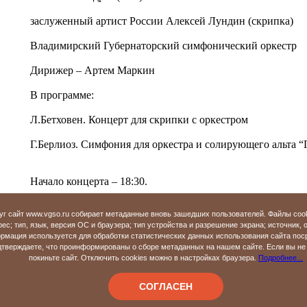
заслуженный артист России Алексей Лундин (скрипка)
Владимирский Губернаторский симфонический оркестр
Дирижер – Артем Маркин
В программе:
Л.Бетховен. Концерт для скрипки с оркестром
Г.Берлиоз. Симфония для оркестра и солирующего альта “
Начало концерта – 18:30.
Цена билета - 400 рублей, льготные - (дети, пенсионеры) -
уг сайт www.vgso.ru собирает метаданные вновь зашедших пользователей. Файлы coo
ес; тип, язык, версия ОС и браузера; тип устройства и разрешение экрана; источник, 
Билеты можно приобрести в кассе Центра классической му
рмация используется для обработки статистических данных использования сайта пос
Московская, 28 (тел. 32-27-71, 32-63-65).
верждаете, что проинформированы о сборе метаданных на нашем сайте. Если вы не 
покиньте сайт. Отключить cookies можно в настройках браузера.
Подробнее...
«
Назад
СОГЛАСЕН