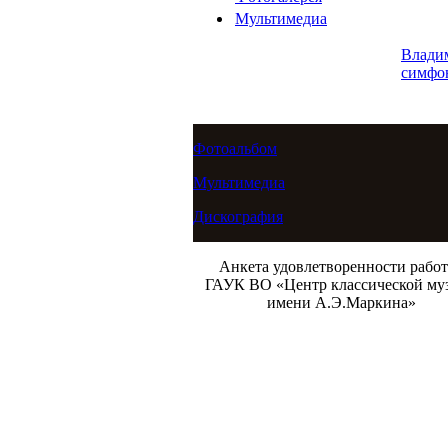
Мультимедиа
Влади
симфо
Фотоальбом
Мультимедиа
Дискография
Анкета удовлетворенности рабо
ГАУК ВО «Центр классической му
имени А.Э.Маркина»