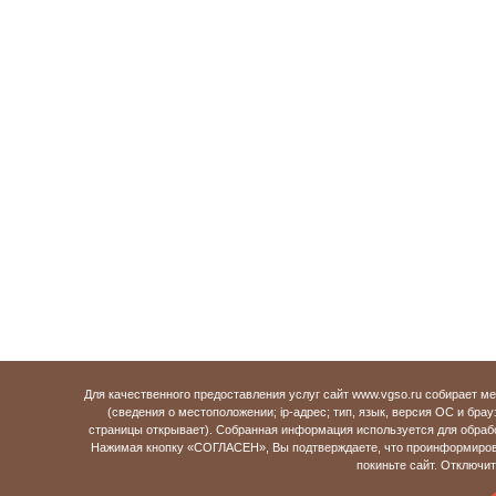
Для качественного предоставления услуг сайт www.vgso.ru собирает 
(сведения о местоположении; ip-адрес; тип, язык, версия ОС и брау
страницы открывает). Собранная информация используется для обраб
Нажимая кнопку «СОГЛАСЕН», Вы подтверждаете, что проинформирова
покиньте сайт. Отключи