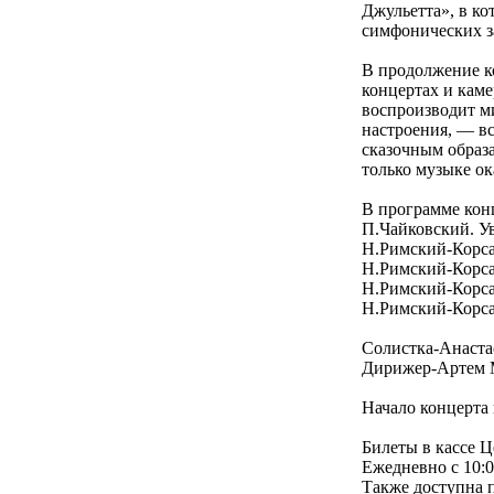
Джульетта», в к
симфонических з
В продолжение ко
концертах и кам
воспроизводит м
настроения, — вс
сказочным образ
только музыке ок
В программе кон
П.Чайковский. У
Н.Римский-Корса
Н.Римский-Корса
Н.Римский-Корса
Н.Римский-Корса
Солистка-Анаста
Дирижер-Артем 
Начало концерта 
Билеты в кассе Ц
Ежедневно с 10:0
Также доступна 