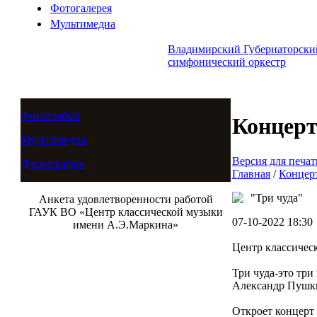
Фотогалерея
Мультимедиа
Владимирский Губернаторски
симфонический оркестр
Фотоальбом
Концер
Мультимедиа
Версия для печат
Дискография
Главная
/
Концер
"Три чуда"
Анкета удовлетворенности работой
ГАУК ВО «Центр классической музыки
07-10-2022 18:30
имени А.Э.Маркина»
Центр классичес
Три чуда-это три
Александр Пушкин
Откроет концерт