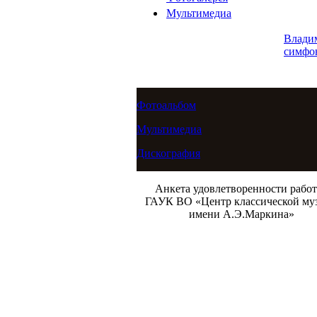
Мультимедиа
Влади
симфо
Фотоальбом
Мультимедиа
Дискография
Анкета удовлетворенности рабо
ГАУК ВО «Центр классической му
имени А.Э.Маркина»