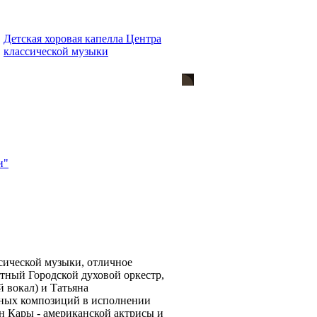
Детская хоровая капелла Центра
классической музыки
и"
сической музыки, отличное
итный Городской духовой оркестр,
 вокал) и Татьяна
рных композиций в исполнении
н Кары - американской актрисы и