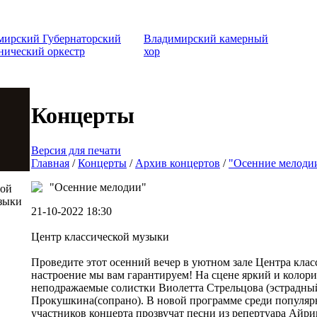
мирский Губернаторский
Владимирский камерный
нический оркестр
хор
Концерты
Версия для печати
Главная
/
Концерты
/
Архив концертов
/
"Осенние мелоди
"Осенние мелодии"
той
зыки
21-10-2022 18:30
Центр классической музыки
Проведите этот осенний вечер в уютном зале Центра клас
настроение мы вам гарантируем! На сцене яркий и колор
неподражаемые солистки Виолетта Стрельцова (эстрадный
Прокушкина(сопрано). В новой программе среди популя
участников концерта прозвучат песни из репертуара Айри