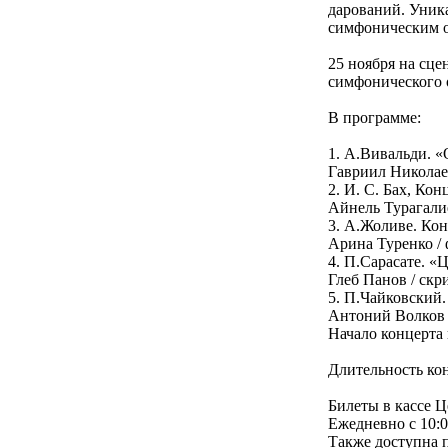
дарований. Уник
симфоническим о
25 ноября на сц
симфонического 
В программе:
1. А.Вивальди. «
Гавриил Николае
2. И. С. Бах, Ко
Айнель Турагали
3. А.Жоливе. Кон
Арина Туренко / 
4. П.Сарасате. 
Глеб Панов / скр
5. П.Чайковский.
Антоний Волков 
Начало концерта 
Длительность кон
Билеты в кассе Ц
Ежедневно с 10:0
Также доступна п