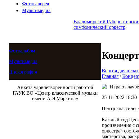
Фотогалерея
Мультимедиа
Владимирский Губернаторски
симфонический оркестр
Фотоальбом
Концер
Мультимедиа
Версия для печат
Дискография
Главная
/
Концер
Играют лауре
Анкета удовлетворенности работой
ГАУК ВО «Центр классической музыки
25-11-2022 18:30
имени А.Э.Маркина»
Центр классичес
Каждый год Цент
произведения с 
оркестра» состоя
мастерства, рас