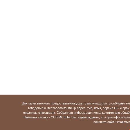
Для качественного предоставления услуг сайт www.vgso.ru собирает 
(сведения о местоположении; ip-адрес; тип, язык, версия ОС и брау
страницы открывает). Собранная информация используется для обраб
Нажимая кнопку «СОГЛАСЕН», Вы подтверждаете, что проинформирова
покиньте сайт. Отключи