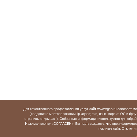
Для качественного предоставления услуг сайт www.vgso.ru собирает 
(сведения о местоположении; ip-адрес; тип, язык, версия ОС и брау
страницы открывает). Собранная информация используется для обраб
Нажимая кнопку «СОГЛАСЕН», Вы подтверждаете, что проинформирова
покиньте сайт. Отключи