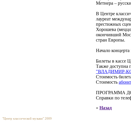
Метнера – русск
В Центре класси
лауреат междуна
престижных сцен
Хорошева (меццо
окончивший Моск
стран Европы.
Начало концерта 
Билеты в кассе Ц
Также доступна 
"ВЛАДИМИР-К
Стоимость билета
Стоимость
абоне
ПРОГРАММА Д
Справки по телеф
«
Назад
"Центр классической музыки" 2009