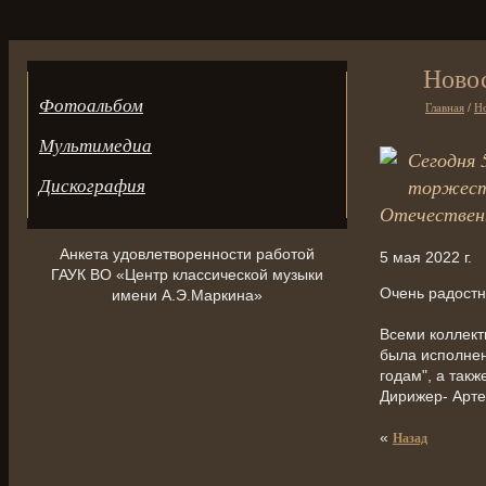
Ново
Фотоальбом
Главная
/
Н
Мультимедиа
Сегодня 
Дискография
торжеств
Отечественн
Анкета удовлетворенности работой
5 мая 2022 г.
ГАУК ВО «Центр классической музыки
Очень радостн
имени А.Э.Маркина»
Всеми коллект
была исполнен
годам", а такж
Дирижер- Арт
«
Назад