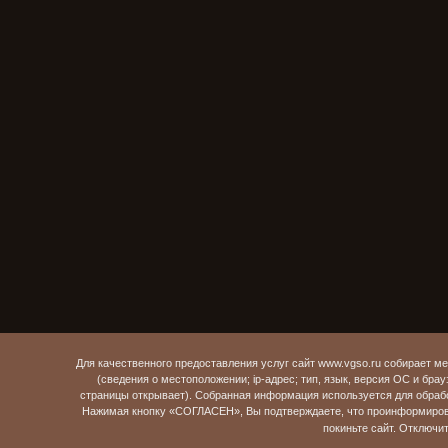
Для качественного предоставления услуг сайт www.vgso.ru собирает 
(сведения о местоположении; ip-адрес; тип, язык, версия ОС и брау
страницы открывает). Собранная информация используется для обраб
Нажимая кнопку «СОГЛАСЕН», Вы подтверждаете, что проинформирова
покиньте сайт. Отключи