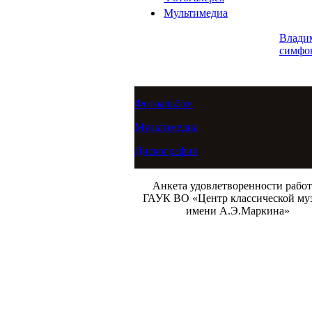
Мультимедиа
Влади
симфо
Фотоальбом
Мультимедиа
Дискография
Анкета удовлетворенности рабо
ГАУК ВО «Центр классической му
имени А.Э.Маркина»