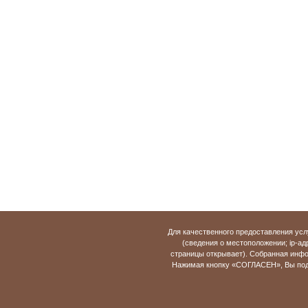
Для качественного предоставления усл
(сведения о местоположении; ip-адр
страницы открывает). Собранная инфо
Нажимая кнопку «СОГЛАСЕН», Вы подт