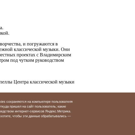
а.
ыкой.
ворчества, и погружаются в
бежной классической музыки. Они
местных проектах с Владимирским
тром под чутким руководством
капеллы Центра классической музыки
ефонам:
kies сохраняются на компьютере пользователя
откуда пришел на сайт пользователь; какие
редством интернет-сервисов Яндекс.Метрика.
хотите, чтобы эти данные обрабатывались —
© Разработка и продвижение сайта