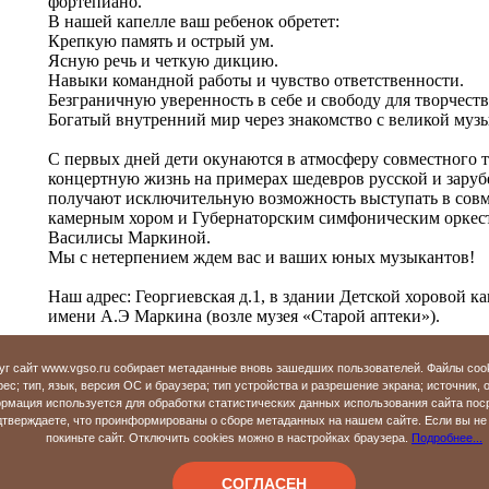
фортепиано.
В нашей капелле ваш ребенок обретет:
Крепкую память и острый ум.
Ясную речь и четкую дикцию.
Навыки командной работы и чувство ответственности.
Безграничную уверенность в себе и свободу для творчеств
Богатый внутренний мир через знакомство с великой муз
С первых дней дети окунаются в атмосферу совместного т
концертную жизнь на примерах шедевров русской и зару
получают исключительную возможность выступать в сов
камерным хором и Губернаторским симфоническим оркес
Василисы Маркиной.
Мы с нетерпением ждем вас и ваших юных музыкантов!
Наш адрес: Георгиевская д.1, в здании Детской хоровой 
имени А.Э Маркина (возле музея «Старой аптеки»).
ПРЕДВАРИТЕЛЬНАЯ ЗАПИСЬ на прослушивание по тел
уг сайт www.vgso.ru собирает метаданные вновь зашедших пользователей. Файлы coo
8 (915) 753-01-00 (Маркина Елена Владимировна)
ес; тип, язык, версия ОС и браузера; тип устройства и разрешение экрана; источник, 
8 (904) 031-63-77 (Прокушкина Татьяна Александровна)
рмация используется для обработки статистических данных использования сайта пос
верждаете, что проинформированы о сборе метаданных на нашем сайте. Если вы не 
покиньте сайт. Отключить cookies можно в настройках браузера.
Подробнее...
«
Назад
СОГЛАСЕН