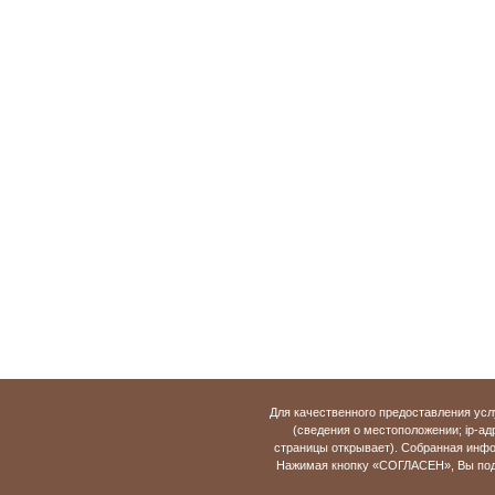
Для качественного предоставления усл
(сведения о местоположении; ip-адр
страницы открывает). Собранная инфо
Нажимая кнопку «СОГЛАСЕН», Вы подт