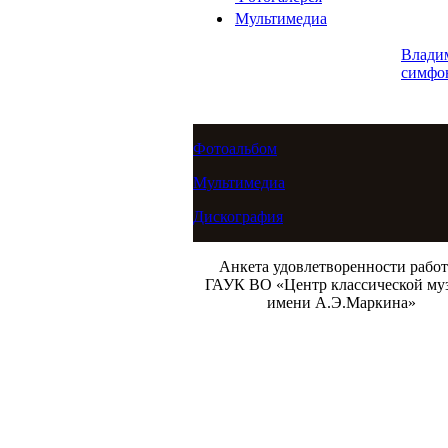
Мультимедиа
Влади
симфо
Фотоальбом
Мультимедиа
Дискография
Анкета удовлетворенности рабо
ГАУК ВО «Центр классической му
имени А.Э.Маркина»