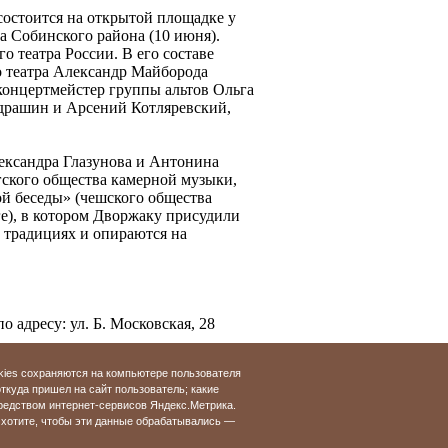
остоится на открытой площадке у
а Собинского района (10 июня).
о театра России. В его составе
о театра Александр Майборода
 концертмейстер группы альтов Ольга
драшин и Арсений Котляревский,
ександра Глазунова и Антонина
гского общества камерной музыки,
ой беседы» (чешского общества
ге), в котором Дворжаку присудили
 традициях и опираются на
 адресу: ул. Б. Московская, 28
kies сохраняются на компьютере пользователя
айте
откуда пришел на сайт пользователь; какие
редством интернет-сервисов Яндекс.Метрика.
хотите, чтобы эти данные обрабатывались —