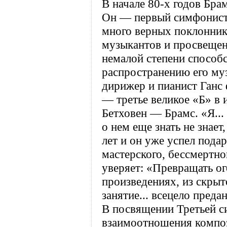
В начале 80-х годов Бра
Он — первый симфонист 
много верных поклонник
музыкантов и просвещен
немалой степени спосо
распространению его му
дирижер и пианист Ганс
— третье великое «Б» в
Бетховен — Брамс. «Я...
о нем еще знать не знает
лет и он уже успел пода
мастерского, бессмертно
уверяет: «Превращать ог
произведениях, из скры
занятие... всецело пред
В посвящении Третьей с
взаимоотношения компо