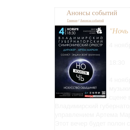
Анонсы событий
Главная
/
Анонсы событий
"Ночь
4 нояб
18:30
4 нояб
музыки
сцене 
Владимирский губернато
управлением Артема Мар
Этот вечер будет полон 