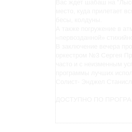
Вас ждет шабаш на "Лысо
место, куда прилетает в
бесы, колдуны.
А также погружение в ат
«первозданной» стихийн
В заключение вечера про
оркестром №3 Сергея Пр
часто и с неизменным у
программы лучших испол
Солист- Энджел Станисл
ДОСТУПНО ПО ПРОГРА