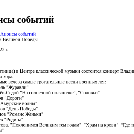
нсы событий
/
Анонсы событий
и Великой Победы
22 г.
пятница) в Центре классической музыки состоится концерт Влад
о хора.
мме вечера самые трогательные песни военных лет:
ль "Журавли"
ёв-Седой "На солнечной поляночке", "Соловьи"
в "Дороги"
"Амурские волны"
ов "День Победы"
ов "Романс Женьки"
в "Родина"
ова. "Поклонимся Великим тем годам", "Храм на крови", “Где ты
м"