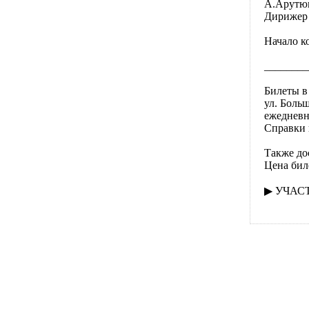
А.Арутю
Дирижер 
Начало к
________
Билеты в
ул. Боль
ежедневно
Справки 
Также до
Цена бил
▶ УЧАС