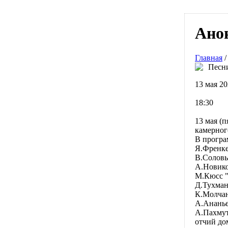
Ано
Главная
Песн
13 мая 20
18:30
13 мая (
камерног
В програ
Я.Френке
В.Соловь
А.Новико
М.Кюсс 
Д.Тухман
К.Молчан
А.Ананье
А.Пахмут
отчий до