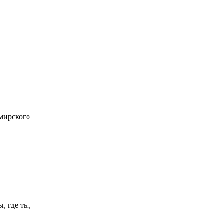
имирского
, где ты,