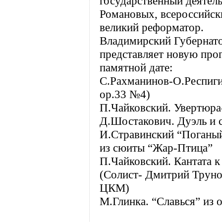
государственный деятель
Романовых, всероссийски
великий реформатор.
Владимирский Губернат
представляет новую про
памятной дате:
С.Рахманинов-О.Респиги
op.33 №4)
П.Чайковский. Увертюра
Д.Шостакович. Дуэль и 
И.Стравинский “Поганый
из сюиты “Жар-Птица”
П.Чайковский. Кантата к
(Солист- Дмитрий Труно
ЦКМ)
М.Глинка. “Славься” из 