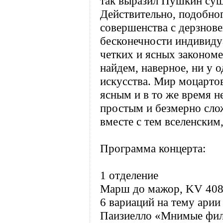
так выразил Пушкин сущ
Действительно, подобног
совершенства с дерзнов
бесконечности индивиду
четких и ясных законом
найдем, наверное, ни у 
искусства. Мир моцарто
ясным и в то же время 
простым и безмерно сло
вместе с тем вселенским
Программа концерта:
1 отделение
Марш до мажор, KV 408
6 вариаций на тему арии
Паизиелло «Мнимые фи