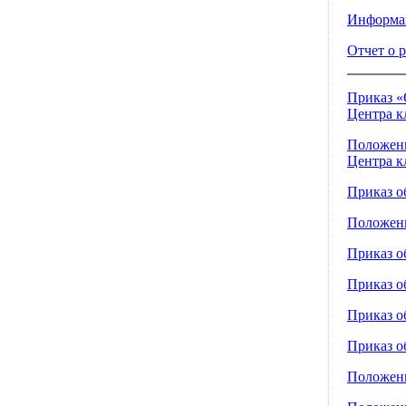
Информац
Отчет о р
Приказ «
Центра к
Положени
Центра к
Приказ о
Положени
Приказ 
Приказ 
Приказ о
Приказ о
Положени