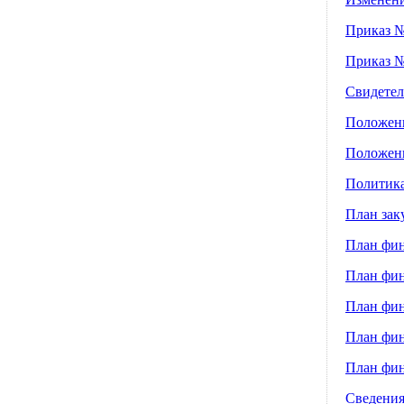
Приказ №
Приказ №
Свидетел
Положени
Положени
Политика
План зак
План фин
План фин
План фин
План фин
План фин
Сведения