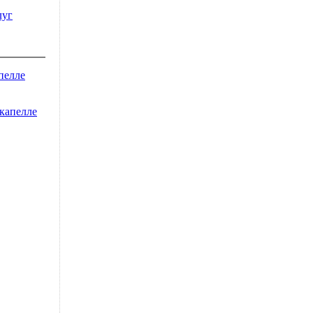
луг
пелле
капелле