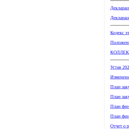
Деклараци
Декларац
Кодекс э
Положени
КОЛЛЕКТ
Устав 20
Изменени
План зак
План зак
План фин
План фин
Отчет о р