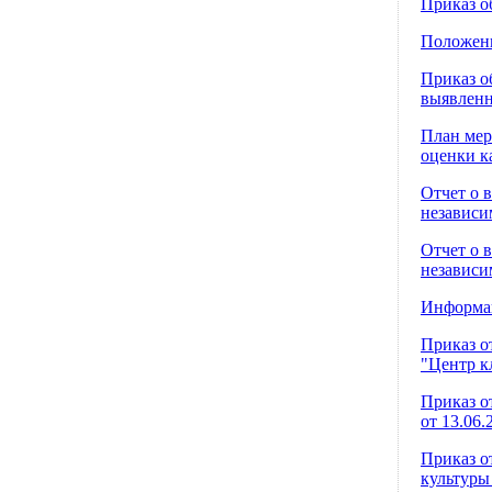
Приказ о
Положени
Приказ о
выявленн
План мер
оценки к
Отчет о 
независи
Отчет о 
независи
Информац
Приказ о
"Центр к
Приказ о
от 13.06
Приказ о
культуры