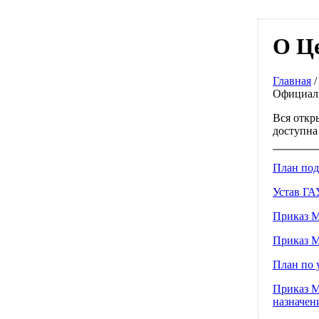
О Ц
Главная
Официал
Вся откр
доступна
План под
Устав ГА
Приказ М
Приказ М
План по 
Приказ М
назначен