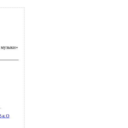
 музыки»
и
2-к О