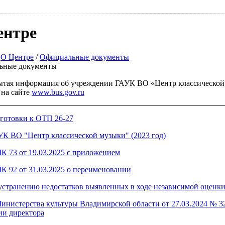
ентре
/
О Центре
/
Официальные документы
ьные документы
ытая информация об учреждении ГАУК ВО «Центр классической
 на сайте
www.bus.gov.ru
готовки к ОТП 26-27
УК ВО "Центр классической музыки" (2023 год)
К 73 от 19.03.2025 с приложением
К 92 от 31.03.2025 о переименовании
устранению недостатков выявленных в ходе независимой оценк
инистерства культуры Владимирской области от 27.03.2024 № 3
ии директора