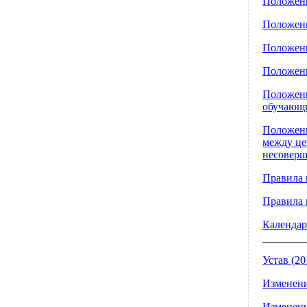
Положени
Положени
Положени
Положени
Положени
обучающи
Положени
между це
несовер
Правила 
Правила 
Календар
Устав (20
Изменени
Изменени