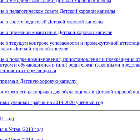
е о методическом совете Детской хоровой капеллы
е о педагогическом совете Детской хоровой капеллы
е о совете родителей Детской хоровой капеллы
е о приемной комиссии в Детской хоровой капелле
е о текущем контроле успеваемости и промежуточной аттестац
хся в Детской хоровой капелле
е о порядке возникновения, приостановления и прекращения 
нтром и обучающимися и (или) родителями (законными предста
шеннолетних обучающихся
приема в Детскую хоровую капеллу
внутреннего распорядка для обучающихся в Детской хоровой ка
ный учебный график на 2019-2020 учебный год
11 год)
я в Устав (2013 год)
я в Устав (2014 год)