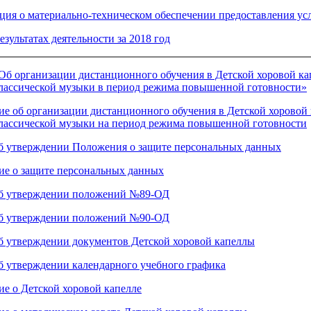
ия о материально-техническом обеспечении предоставления ус
езультатах деятельности за 2018 год
Об организации дистанционного обучения в Детской хоровой ка
лассической музыки в период режима повышенной готовности»
е об организации дистанционного обучения в Детской хоровой 
лассической музыки на период режима повышенной готовности
б утверждении Положения о защите персональных данных
е о защите персональных данных
об утверждении положений №89-ОД
об утверждении положений №90-ОД
б утверждении документов Детской хоровой капеллы
б утверждении календарного учебного графика
е о Детской хоровой капелле