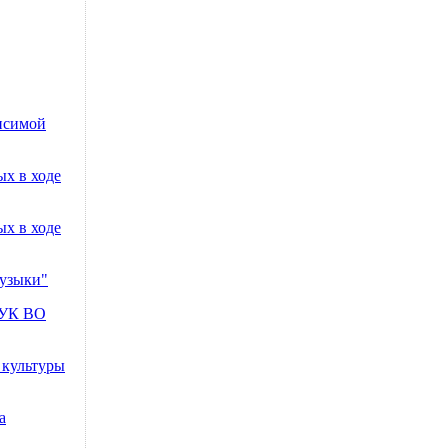
висимой
х в ходе
х в ходе
музыки"
АУК ВО
 культуры
а