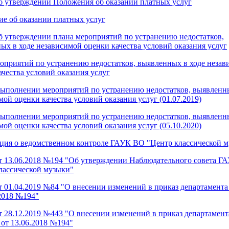
б утверждении Положения об оказании платных услуг
е об оказании платных услуг
б утверждении плана мероприятий по устранению недостатков,
ых в ходе независимой оценки качества условий оказания услуг
оприятий по устранению недостатков, выявленных в ходе неза
ачества условий оказания услуг
выполнении мероприятий по устранению недостатков, выявленны
мой оценки качества условий оказания услуг (01.07.2019)
выполнении мероприятий по устранению недостатков, выявленны
мой оценки качества условий оказания услуг (05.10.2020)
ия о ведомственном контроле ГАУК ВО "Центр классической 
т 13.06.2018 №194 "Об утверждении Наблюдательного совета Г
лассической музыки"
т 01.04.2019 №84 "О внесении изменений в приказ департамента
.2018 №194"
т 28.12.2019 №443 "О внесении изменений в приказ департамент
 от 13.06.2018 №194"